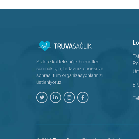
Lo
Ta
Sizlere kaliteli sağlık hizmetleri
Po
sunmak için, tedaviniz öncesi ve
Üm
sonrası tüm organizasyonlarınızı
üstleniyoruz.
E-M
Te