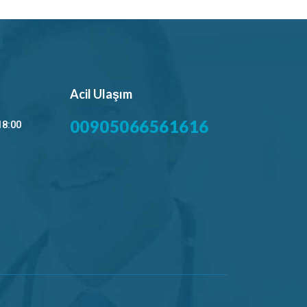
Acil Ulaşım
00905066561616
18:00