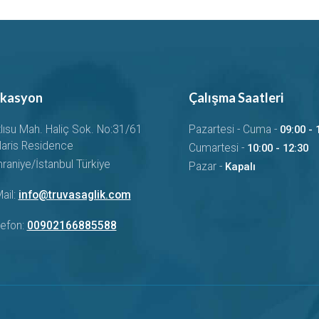
kasyon
Çalışma Saatleri
tlısu Mah. Haliç Sok. No:31/61
Pazartesi - Cuma -
09:00 - 
laris Residence
Cumartesi -
10:00 - 12:30
raniye/İstanbul Türkiye
Pazar -
Kapalı
ail:
info@truvasaglik.com
lefon:
00902166885588