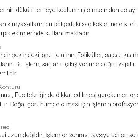
erinin dökülmemeye kodlanmış olmasından dolayı bu
n kimyasalların bu bölgedeki saç köklerine etki e
kirpik ekimlerinde kullanılmaktadır.
ı
ndir şeklindeki iğne ile alınır. Foliküller, saçsız kı
lanır. Bu işlem, saçların çıkış yönüne doğru yapılı
mlidir.
Kontürü
nması, Fue tekniğinde dikkat edilmesi gereken en ön
dilir. Doğal görünümde olması için işlemin profesyo
reci
 uzun değildir. İşlemler sonrası tavsiye edilen solü