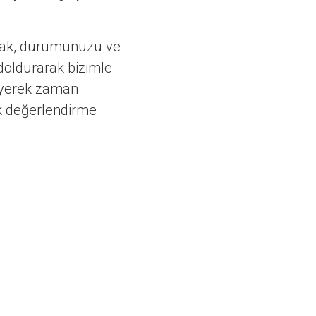
almak, durumunuzu ve
doldurarak bizimle
kleyerek zaman
k değerlendirme