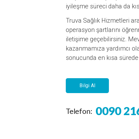
iyileşme süreci daha da kı
Truva Sağlık Hizmetleri ar
operasyon şartlarını öğre
iletişime geçebilirsiniz. M
kazanmamıza yardımcı olab
sonucunda en kısa sürede s
Bilgi Al
0090 21
Telefon: