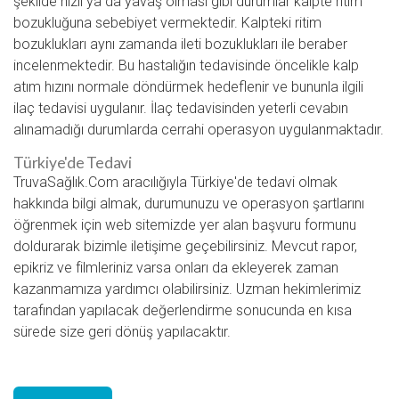
şekilde hızlı ya da yavaş olması gibi durumlar kalpte ritim
bozukluğuna sebebiyet vermektedir. Kalpteki ritim
bozuklukları aynı zamanda ileti bozuklukları ile beraber
incelenmektedir. Bu hastalığın tedavisinde öncelikle kalp
atım hızını normale döndürmek hedeflenir ve bununla ilgili
ilaç tedavisi uygulanır. İlaç tedavisinden yeterli cevabın
alınamadığı durumlarda cerrahi operasyon uygulanmaktadır.
Türkiye'de Tedavi
TruvaSağlık.Com aracılığıyla Türkiye'de tedavi olmak
hakkında bilgi almak, durumunuzu ve operasyon şartlarını
öğrenmek için web sitemizde yer alan başvuru formunu
doldurarak bizimle iletişime geçebilirsiniz. Mevcut rapor,
epikriz ve filmleriniz varsa onları da ekleyerek zaman
kazanmamıza yardımcı olabilirsiniz. Uzman hekimlerimiz
tarafından yapılacak değerlendirme sonucunda en kısa
sürede size geri dönüş yapılacaktır.