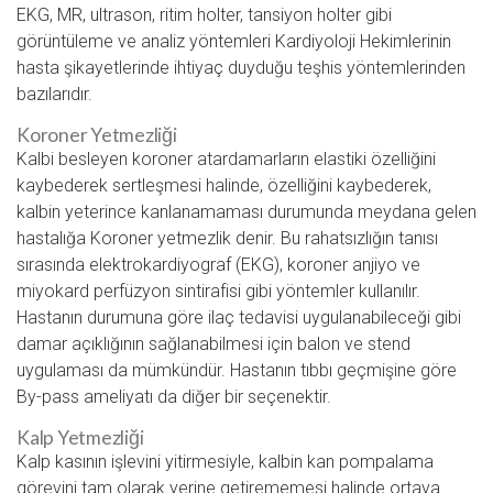
EKG, MR, ultrason, ritim holter, tansiyon holter gibi
görüntüleme ve analiz yöntemleri Kardiyoloji Hekimlerinin
hasta şikayetlerinde ihtiyaç duyduğu teşhis yöntemlerinden
bazılarıdır.
Koroner Yetmezliği
Kalbi besleyen koroner atardamarların elastiki özelliğini
kaybederek sertleşmesi halinde, özelliğini kaybederek,
kalbin yeterince kanlanamaması durumunda meydana gelen
hastalığa Koroner yetmezlik denir. Bu rahatsızlığın tanısı
sırasında elektrokardiyograf (EKG), koroner anjiyo ve
miyokard perfüzyon sintirafisi gibi yöntemler kullanılır.
Hastanın durumuna göre ilaç tedavisi uygulanabileceği gibi
damar açıklığının sağlanabilmesi için balon ve stend
uygulaması da mümkündür. Hastanın tıbbı geçmişine göre
By-pass ameliyatı da diğer bir seçenektir.
Kalp Yetmezliği
Kalp kasının işlevini yitirmesiyle, kalbin kan pompalama
görevini tam olarak yerine getirememesi halinde ortaya