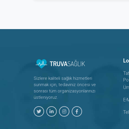
Lo
Ta
Sizlere kaliteli sağlık hizmetleri
Po
sunmak için, tedaviniz öncesi ve
Üm
sonrası tüm organizasyonlarınızı
üstleniyoruz.
E-M
Te