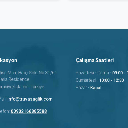
kasyon
Çalışma Saatleri
tlısu Mah. Haliç Sok. No:31/61
Pazartesi - Cuma -
09:00 - 
laris Residence
Cumartesi -
10:00 - 12:30
raniye/İstanbul Türkiye
Pazar -
Kapalı
ail:
info@truvasaglik.com
lefon:
00902166885588