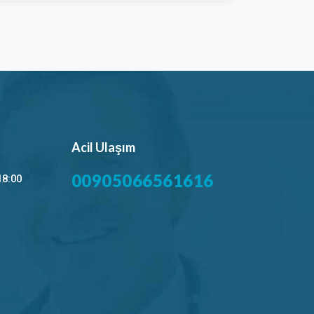
Acil Ulaşım
00905066561616
18:00