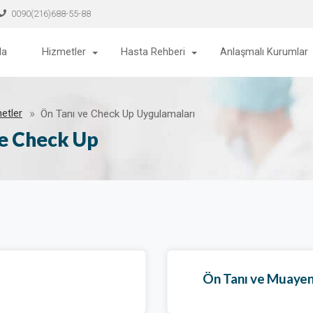
0090(216)688-55-88
da
Hizmetler
Hasta Rehberi
Anlaşmalı Kurumlar
etler
Ön Tanı ve Check Up Uygulamaları
ve Check Up
Ön Tanı ve Muayen